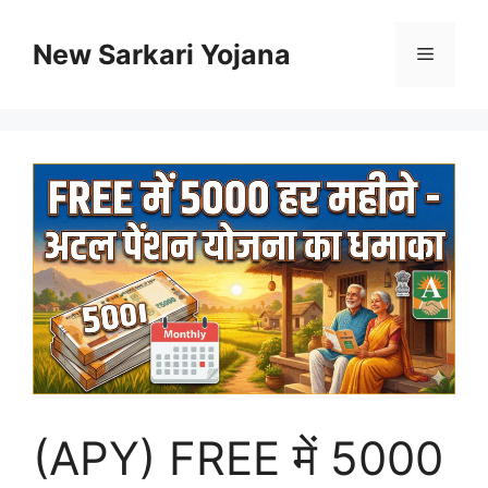
Skip
to
New Sarkari Yojana
Menu
content
(APY) FREE में 5000